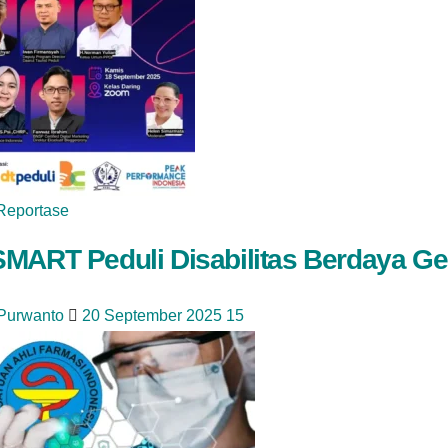
Reportase
MART Peduli Disabilitas Berdaya Gela
 Purwanto
20 September 2025
15