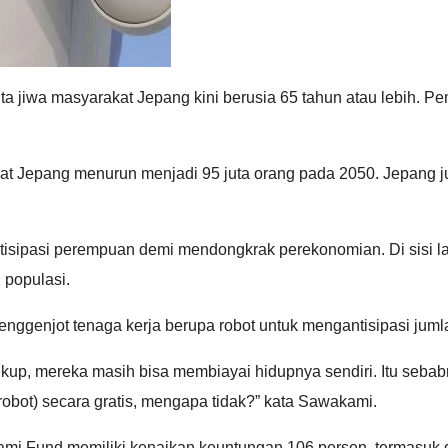
juta jiwa masyarakat Jepang kini berusia 65 tahun atau lebih. 
Jepang menurun menjadi 95 juta orang pada 2050. Jepang jug
tisipasi perempuan demi mendongkrak perekonomian. Di sisi l
 populasi.
ggenjot tenaga kerja berupa robot untuk mengantisipasi jumla
cukup, mereka masih bisa membiayai hidupnya sendiri. Itu seba
obot) secara gratis, mengapa tidak?” kata Sawakami.
ami Fund memiliki kenaikan keuntungan 106 persen, termasuk d