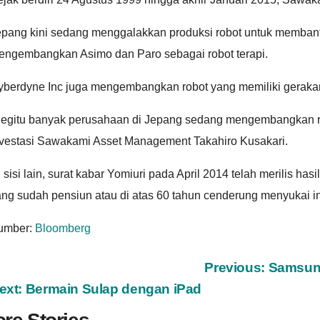
pang kini sedang menggalakkan produksi robot untuk membantu 
engembangkan Asimo dan Paro sebagai robot terapi.
yberdyne Inc juga mengembangkan robot yang memiliki gerakan
Begitu banyak perusahaan di Jepang sedang mengembangkan robo
nvestasi Sawakami Asset Management Takahiro Kusakari.
 sisi lain, surat kabar Yomiuri pada April 2014 telah merilis
ang sudah pensiun atau di atas 60 tahun cenderung menyukai 
umber:
Bloomberg
ost
Previous:
Samsung
ext:
Bermain Sulap dengan iPad
avigation