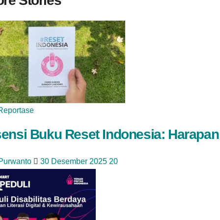
re Stories
Reportase
ensi Buku Reset Indonesia: Harapan
 Purwanto
30 Desember 2025
20