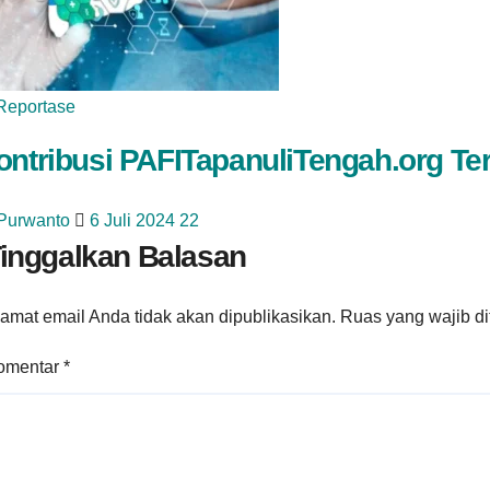
Reportase
ontribusi PAFITapanuliTengah.org Te
 Purwanto
6 Juli 2024
22
inggalkan Balasan
amat email Anda tidak akan dipublikasikan.
Ruas yang wajib d
omentar
*