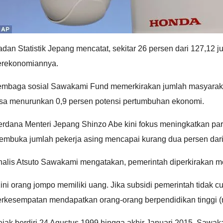
dan Statistik Jepang mencatat, sekitar 26 persen dari 127,12 
erekonomiannya.
embaga sosial Sawakami Fund memerkirakan jumlah masyarakat 
isa menurunkan 0,9 persen potensi pertumbuhan ekonomi.
erdana Menteri Jepang Shinzo Abe kini fokus meningkatkan par
embuka jumlah pekerja asing mencapai kurang dua persen dari
alis Atsuto Sawakami mengatakan, pemerintah diperkirakan men
ini orang jompo memiliki uang. Jika subsidi pemerintah tidak 
rkesempatan mendapatkan orang-orang berpendidikan tinggi (r
jak berdiri 24 Agustus 1999 hingga akhir Januari 2015, Sawak