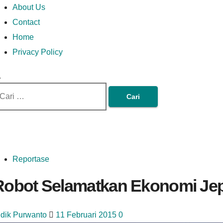
Money In Every Way
Money In Every
imary
Skip
Lets Talk About Money
About Us
enu
to
Contact
content
Home
Way
Privacy Policy
ri
tuk:
Reportase
Robot Selamatkan Ekonomi Je
idik Purwanto
11 Februari 2015
0