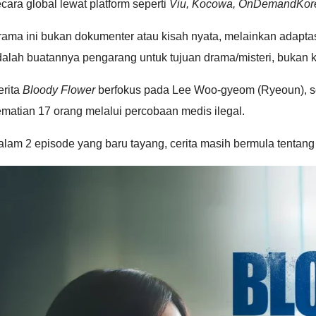
cara global lewat platform seperti
Viu, Kocowa, OnDemandKor
rama ini bukan dokumenter
atau kisah nyata, melainkan adaptasi
alah buatannya pengarang untuk tujuan drama/misteri, bukan ke
erita
Bloody Flower
berfokus pada Lee Woo-gyeom (Ryeoun), seo
ematian 17 orang melalui percobaan medis ilegal.
lam 2 episode yang baru tayang, cerita masih bermula tentang