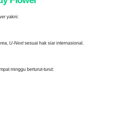
dy Flower
er yakni:
ea, U-Next
sesuai hak siar internasional.
pat minggu berturut-turut: