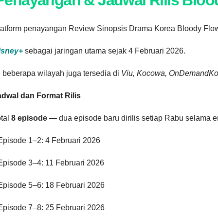
Penayangan & Jadwal Rilis Bloo
latform penayangan Review Sinopsis Drama Korea Bloody Flow
isney+
sebagai jaringan utama sejak 4 Februari 2026.
 beberapa wilayah juga tersedia di
Viu, Kocowa, OnDemandKor
adwal dan Format Rilis
otal
8 episode
— dua episode baru dirilis setiap Rabu selama em
Episode 1–2: 4 Februari 2026
Episode 3–4: 11 Februari 2026
Episode 5–6: 18 Februari 2026
 Episode 7–8: 25 Februari 2026