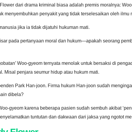
lower dari drama kriminal biasa adalah premis moralnya: W
k menyembuhkan penyakit yang tidak terselesaikan oleh ilmu
anusia jika ia tidak dijatuhi hukuman mati.
kisar pada pertanyaan moral dan hukum—apakah seorang pembu
batan’ Woo-gyeom ternyata menolak untuk bersaksi di pengadil
Misal penjara seumur hidup atau hukum mati.
ndependen Park Han-joon. Firma hukum Han-joon sudah mengin
ain
dibela?
o-gyeom karena beberapa pasien sudah sembuh akibat ‘peneliti
 menyelamatkan tuntutan dan dakwaan dari jaksa yang ngoto