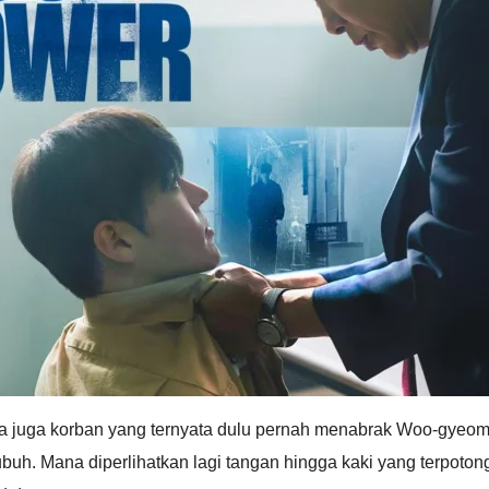
u. Ada juga korban yang ternyata dulu pernah menabrak Woo-gy
buh. Mana diperlihatkan lagi tangan hingga kaki yang terpoto