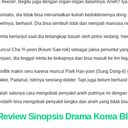
e
freezer
. Begitu juga dengan organ-organ dalamnya. Aneh? Iy
tomatis, dia tidak bisa menamatkan kuliah kedokterannya
dong
ehnya, berhasil. Dia bisa sembuh total dan menjadi manusia n
rita berlanjut saat dia tertangkap basah oleh polisi sedang ‘
ncul Cha Yi-yeon (Keum Sae-rok) sebagai jaksa penuntut yang 
rjaan, dia tinggal minta ke bokapnya dan bisa masuk ke tim le
onflik makin seru karena muncul Park Han-joon (Sung Dong-il)
kter. Padahal, istrinya seorang dokter. Tapi juga belum berha
alah satunya cara mengobati penyakit aneh putrinya ini de
rdalih bisa mengobati penyakit langka dan aneh yang tidak b
Review Sinopsis Drama Korea B