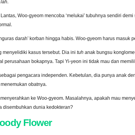
a
lah
.
. Lantas, Woo-gyeom mencoba ‘melukai’ tubuhnya sendiri demi 
ormal.
menguras darah’ korban hingga habis. Woo-gyeom harus masuk pe
menyelidiki kasus tersebut. Dia ini
tuh
anak bungsu konglomera
gal perusahaan bokapnya. Tapi Yi-yeon ini tidak mau dan memili
 sebagai pengacara independen. Kebetulan, dia punya anak de
sil menemukan obatnya.
ngan menyerahkan ke Woo-gyeom. Masalahnya, apakah mau men
isa disembuhkan dunia kedokteran?
loody Flower