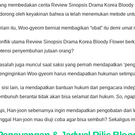
ang membedakan cerita Review Sinopsis Drama Korea Bloody F
idorong oleh keyakinan bahwa ia telah menemukan metode untu
lain itu, Woo-gyeom berniat membagikan “obat” itu demi umat m
onflik utama Review Sinopsis Drama Korea Bloody Flower ber
otensi penyembuhan jutaan orang?
asalah juga muncul saat saksi yang pernah mendapatkan ‘pengo
enginginkan Woo-gyeom harus mendapatkan hukuman setimpal. 
i sisi lain, ia mendapatkan bantuan hukum dari pengacara i
embunuh berantai tidak akan bisa selamat dari hukum.
So, ngap
pi, Han-joon sebenarnya ingin mendapatkan pengobatan dari Wo
unggal Han-joon mau diuji coba agar bisa sembuh? Sekaligus