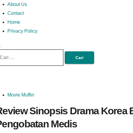
Money In Every Way
Money In Every
imary
Skip
Lets Talk About Money
About Us
enu
to
Contact
content
Home
Way
Privacy Policy
ri
tuk:
Movie Muffin
Review Sinopsis Drama Korea B
Pengobatan Medis