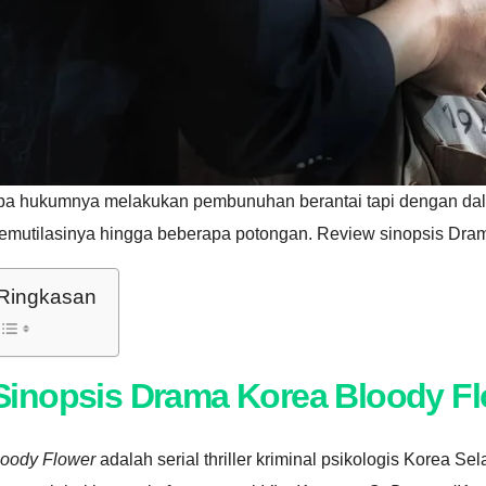
pa hukumnya melakukan pembunuhan berantai tapi dengan dal
emutilasinya hingga beberapa potongan. Review sinopsis Dram
Ringkasan
Sinopsis Drama Korea Bloody F
loody Flower
adalah serial thriller kriminal
psikologis Korea Sela