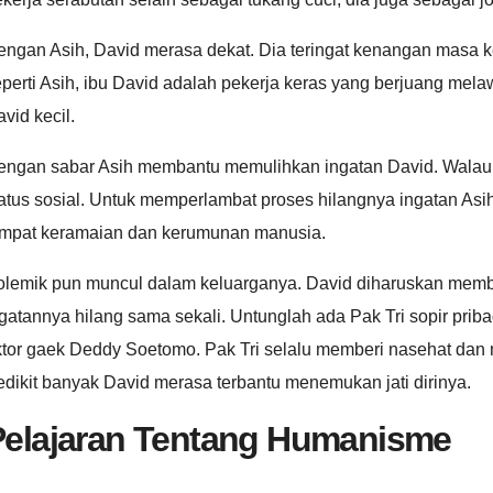
engan Asih, David merasa dekat. Dia teringat kenangan masa 
perti Asih, ibu David adalah pekerja keras yang berjuang me
vid kecil.
engan sabar Asih membantu memulihkan ingatan David. Walau
atus sosial. Untuk memperlambat proses hilangnya ingatan As
empat keramaian dan kerumunan manusia.
olemik pun muncul dalam keluarganya. David diharuskan memb
gatannya hilang sama sekali. Untunglah ada Pak Tri sopir prib
ktor gaek Deddy Soetomo. Pak Tri selalu memberi nasehat dan 
dikit banyak David merasa terbantu menemukan jati dirinya.
Pelajaran Tentang Humanisme