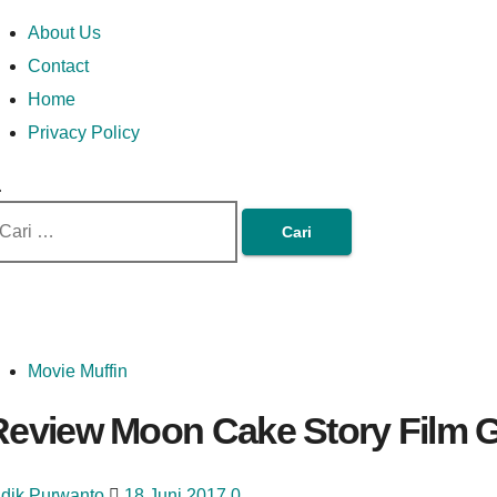
Skip
Money In Every
Lets Talk About Money
Money In Every Way
imary
About Us
to
enu
Contact
content
Home
Way
Privacy Policy
ri
tuk:
Movie Muffin
Review Moon Cake Story Film 
idik Purwanto
18 Juni 2017
0