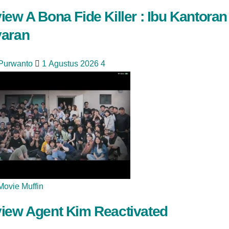
iew A Bona Fide Killer : Ibu Kantor
aran
 Purwanto
1 Agustus 2026
4
Movie Muffin
iew Agent Kim Reactivated