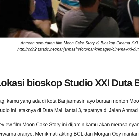
Antrean pemutaran film Moon Cake Story di Bioskop Cinema XXI 
http://cdn2.tstatic.net/banjarmasin/foto/bank/images/cinema-xxi-d
okasi bioskop Studio XXI Duta 
agi kamu yang ada di kota Banjarmasin ayo buruan nonton Moo
udio ini letaknya di Duta Mall lantai 3, tepatnya di Jalan Ahma
eview film Moon Cake Story ini dijamin kamu akan merasa nya
erwarna oranye. Menikmati akting BCL dan Morgan Oey mantan 