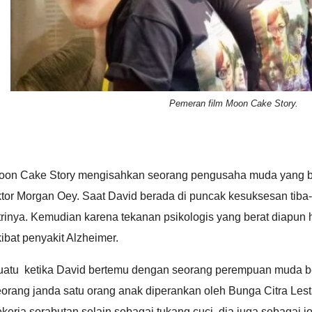
Pemeran film Moon Cake Story.
oon Cake Story mengisahkan seorang pengusaha muda yang b
tor Morgan Oey. Saat David berada di puncak kesuksesan tiba-
trinya. Kemudian karena tekanan psikologis yang berat diapun
ibat penyakit Alzheimer.
uatu ketika David bertemu dengan seorang perempuan muda 
orang janda satu orang anak diperankan oleh Bunga Citra Lest
kerja serabutan selain sebagai tukang cuci, dia juga sebagai jok