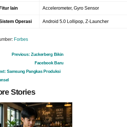
Fitur lain
Accelerometer, Gyro Sensor
Sistem Operasi
Android 5.0 Lollipop, Z-Launcher
umber:
Forbes
ost
Previous:
Zuckerberg Bikin
Facebook Baru
avigation
ext:
Samsung Pangkas Produksi
onsel
re Stories