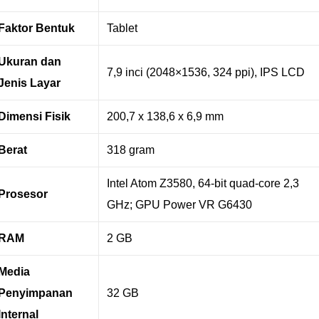
Faktor Bentuk
Tablet
Ukuran dan
7,9 inci (2048×1536, 324 ppi), IPS LCD
Jenis Layar
Dimensi Fisik
200,7 x 138,6 x 6,9 mm
Berat
318 gram
Intel Atom Z3580, 64-bit quad-core 2,3
Prosesor
GHz; GPU Power VR G6430
RAM
2 GB
Media
Penyimpanan
32 GB
Internal