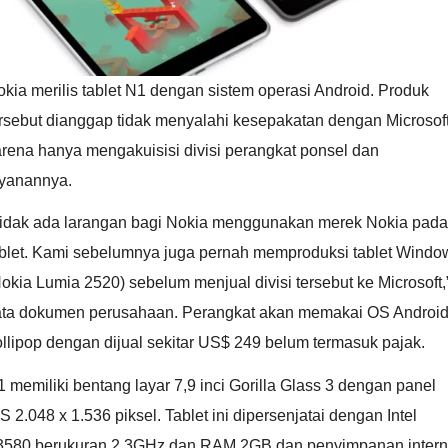
kia merilis tablet N1 dengan sistem operasi Android. Produk
rsebut dianggap tidak menyalahi kesepakatan dengan Microsof
rena hanya mengakuisisi divisi perangkat ponsel dan
ayanannya.
Tidak ada larangan bagi Nokia menggunakan merek Nokia pada
ablet. Kami sebelumnya juga pernah memproduksi tablet Windo
okia Lumia 2520) sebelum menjual divisi tersebut ke Microsoft,
ata dokumen perusahaan. Perangkat akan memakai OS Androi
llipop dengan dijual sekitar US$ 249 belum termasuk pajak.
 memiliki bentang layar 7,9 inci Gorilla Glass 3 dengan panel
S 2.048 x 1.536 piksel. Tablet ini dipersenjatai dengan Intel
3580 berukuran 2,3GHz dan RAM 2GB dan penyimpanan intern