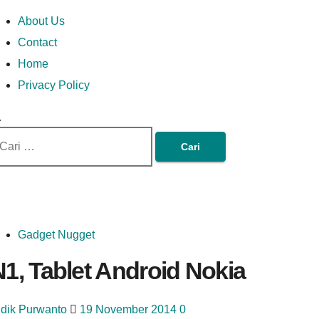
Skip
Money In Every
Lets Talk About Money
Money In Every Way
imary
About Us
to
enu
Contact
content
Home
Way
Privacy Policy
ri
tuk:
Gadget Nugget
1, Tablet Android Nokia
idik Purwanto
19 November 2014
0