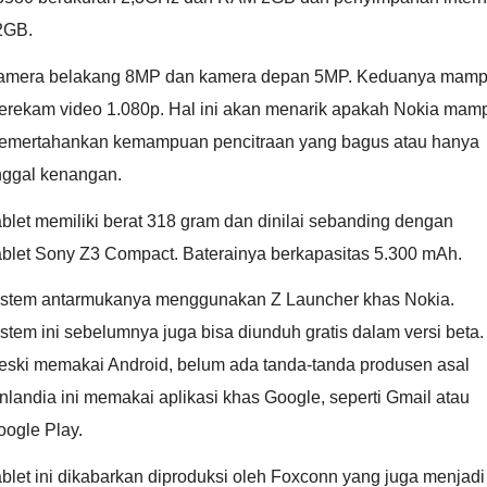
2GB.
amera belakang 8MP dan kamera depan 5MP. Keduanya mam
erekam video 1.080p. Hal ini akan menarik apakah Nokia mam
emertahankan kemampuan pencitraan yang bagus atau hanya
nggal kenangan.
blet memiliki berat 318 gram dan dinilai sebanding dengan
ablet Sony Z3 Compact. Baterainya berkapasitas 5.300 mAh.
istem antarmukanya menggunakan Z Launcher khas Nokia.
stem ini sebelumnya juga bisa diunduh gratis dalam versi beta.
eski memakai Android, belum ada tanda-tanda produsen asal
nlandia ini memakai aplikasi khas Google, seperti Gmail atau
oogle Play.
blet ini dikabarkan diproduksi oleh Foxconn yang juga menjadi