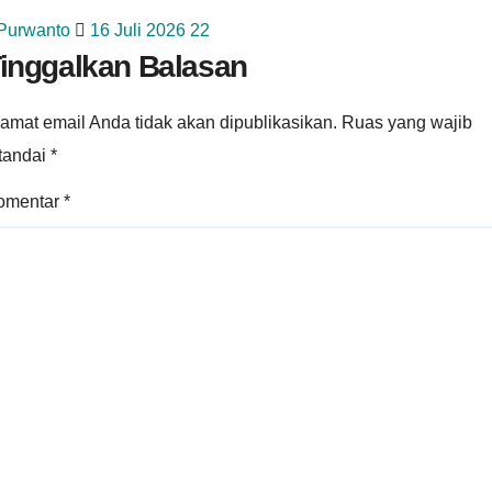
 Purwanto
16 Juli 2026
22
inggalkan Balasan
amat email Anda tidak akan dipublikasikan.
Ruas yang wajib
itandai
*
omentar
*