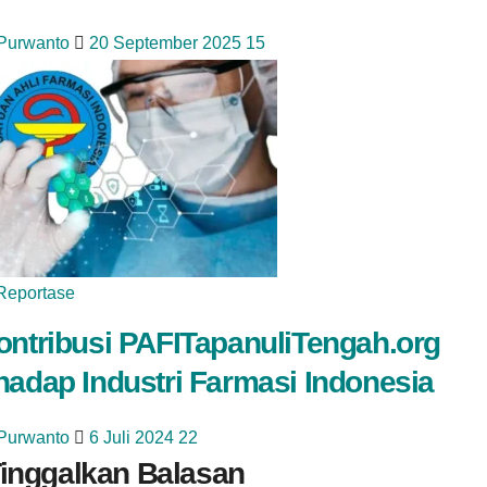
 Purwanto
20 September 2025
15
Reportase
ontribusi PAFITapanuliTengah.org
hadap Industri Farmasi Indonesia
 Purwanto
6 Juli 2024
22
inggalkan Balasan