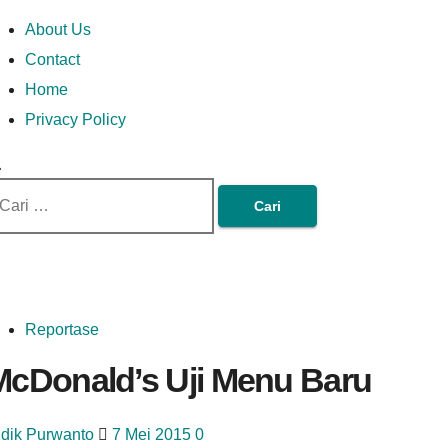
Skip
Money In Every
Lets Talk About Money
Money In Every Way
imary
About Us
to
enu
Contact
content
Home
Way
Privacy Policy
ri
tuk:
Reportase
McDonald’s Uji Menu Baru
idik Purwanto
7 Mei 2015
0