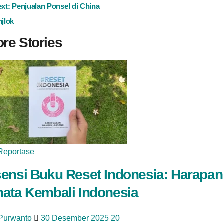
ext:
Penjualan Ponsel di China
jlok
re Stories
Reportase
ensi Buku Reset Indonesia: Harapan
ata Kembali Indonesia
 Purwanto
30 Desember 2025
20