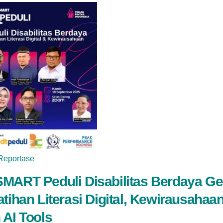
Reportase
MART Peduli Disabilitas Berdaya Ge
atihan Literasi Digital, Kewirausahaan
 AI Tools