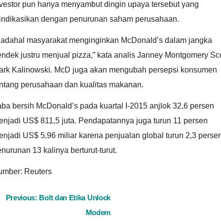
nvestor pun hanya menyambut dingin upaya tersebut yang
iindikasikan dengan penurunan saham perusahaan.
Padahal masyarakat menginginkan McDonald’s dalam jangka
ndek justru menjual pizza,” kata analis Janney Montgomery Sco
ark Kalinowski. McD juga akan mengubah persepsi konsumen
entang perusahaan dan kualitas makanan.
ba bersih McDonald’s pada kuartal I-2015 anjlok 32,6 persen
enjadi US$ 811,5 juta. Pendapatannya juga turun 11 persen
njadi US$ 5,96 miliar karena penjualan global turun 2,3 persen
nurunan 13 kalinya berturut-turut.
umber: Reuters
ost
Previous:
Bolt dan Etika Unlock
Modem
avigation