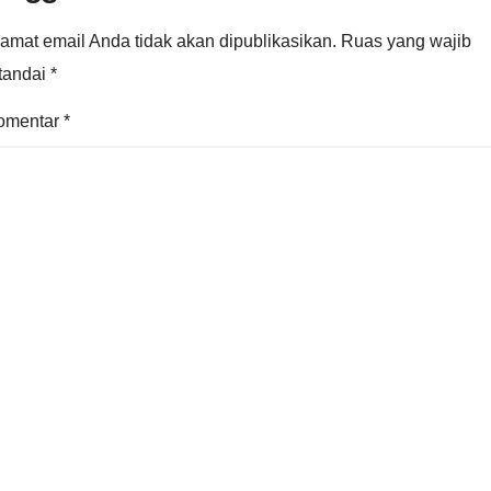
amat email Anda tidak akan dipublikasikan.
Ruas yang wajib
itandai
*
omentar
*