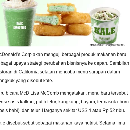
cDonald’s Corp akan menguji berbagai produk makanan baru
ebagai upaya strategi perubahan bisnisnya ke depan. Sembilan
estoran di California selatan mencoba menu sarapan dalam
angkuk yang disebut kale.
uru bicara McD Lisa McComb mengatakan, menu baru tersebut
risi sosis kalkun, putih telur, kangkung, bayam, termasuk chori
osis babi), dan telur. Harganya sekitar US$ 4 atau Rp 52 ribu.
le disebut-sebut sebagai makanan kaya nutrisi. Selama lima