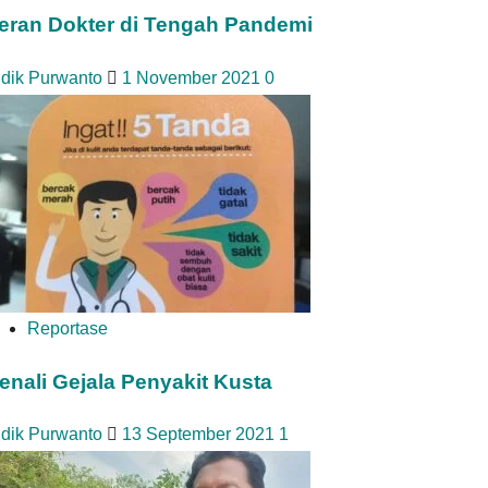
eran Dokter di Tengah Pandemi
idik Purwanto
1 November 2021
0
Reportase
enali Gejala Penyakit Kusta
idik Purwanto
13 September 2021
1