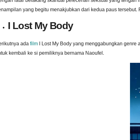
ngan latar belakang skandal pelecehan seksual yang tengah m
nampilan yang begitu menakjubkan dari kedua paus tersebut. Fi
I Lost My Body
erikutnya ada
film
I Lost My Body yang menggabungkan genre ani
tuk kembali ke si pemiliknya bernama Naoufel.