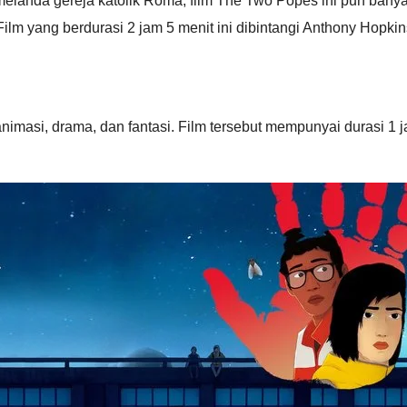
elanda gereja katolik Roma, film The Two Popes ini pun banya
lm yang berdurasi 2 jam 5 menit ini dibintangi Anthony Hopkin
masi, drama, dan fantasi. Film tersebut mempunyai durasi 1 