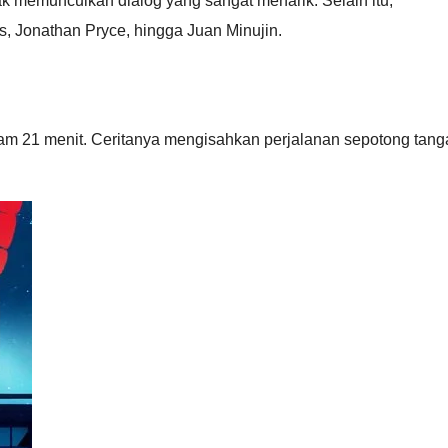
k memunculkan dialog yang sangat menarik. Selain itu,
s, Jonathan Pryce, hingga Juan Minujin.
jam 21 menit. Ceritanya mengisahkan perjalanan sepotong tang