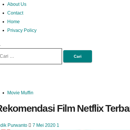
Money In Every Way
Money In Every
imary
Skip
Lets Talk About Money
About Us
enu
to
Contact
content
Home
Way
Privacy Policy
ri
tuk:
Movie Muffin
Rekomendasi Film Netflix Terba
idik Purwanto
7 Mei 2020
1